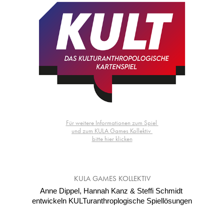
Für weitere Informationen zum Spiel
und zum KULA Games Kollektiv
bitte hier klicken
KULA GAMES KOLLEKTIV
Anne Dippel, Hannah Kanz &
Steffi Schmidt
entwickeln
KULTuranthroplogische
Spiellösungen